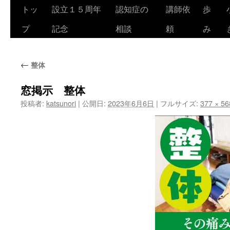
トッ
設立１５周年
認知症の
講師依
歩
コ
プ
記念
相談
頼
み
ン
テ
←
整体
ン
ツ
窓掲示 整体
投稿者:
katsunori
|
公開日:
2023年6月6日
|
フルサイズ:
377 × 56
へ
ス
キ
ッ
プ