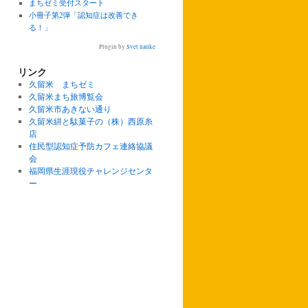
まちゼミ受付スタート
小冊子第2弾「認知症は改善でき
る！」
Plugin by
Svet nauke
リンク
久留米 まちゼミ
久留米まち旅博覧会
久留米市あきない通り
久留米絣と駄菓子の（株）西原糸
店
住民型認知症予防カフェ連絡協議
会
福岡県生涯現役チャレンジセンタ
ー