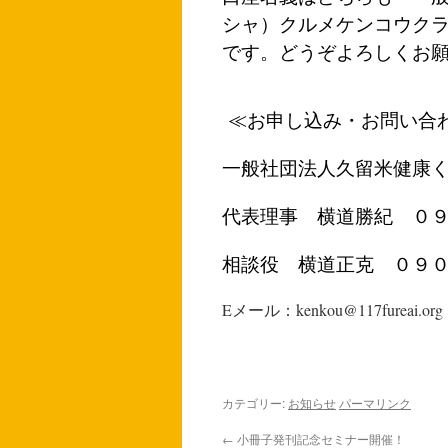
シャ）クルメケンコウク
です。どうぞよろしくお
≪お申し込み・お問い合
一般社団法人久留米健康
代表理事 横道勝紀 ０
相談役 横道正克 ０９
Eメール：kenkou@117fureai.org
カテゴリー:
お知らせ
パーマリンク
←
小冊子発刊記念セミナー開催！