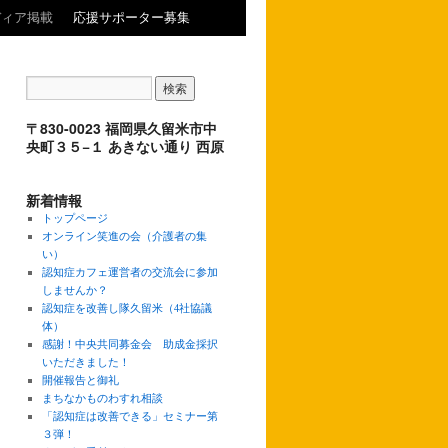
ディア掲載
応援サポーター募集
〒830-0023 福岡県久留米市中
央町３５−１ あきない通り 西原
新着情報
トップページ
オンライン笑進の会（介護者の集
い）
認知症カフェ運営者の交流会に参加
しませんか？
認知症を改善し隊久留米（4社協議
体）
感謝！中央共同募金会 助成金採択
いただきました！
開催報告と御礼
まちなかものわすれ相談
「認知症は改善できる」セミナー第
３弾！