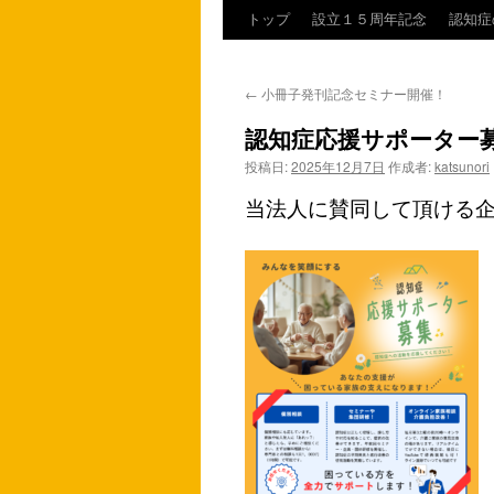
トップ
設立１５周年記念
認知症
コ
ン
←
小冊子発刊記念セミナー開催！
テ
認知症応援サポーター
ン
投稿日:
2025年12月7日
作成者:
katsunori
ツ
当法人に賛同して頂ける
へ
ス
キ
ッ
プ