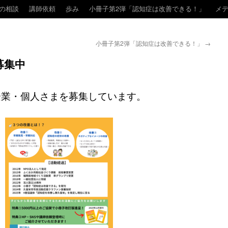
の相談
講師依頼
歩み
小冊子第2弾「認知症は改善できる！」
メ
小冊子第2弾「認知症は改善できる！」
→
募集中
企業・個人さまを募集しています。