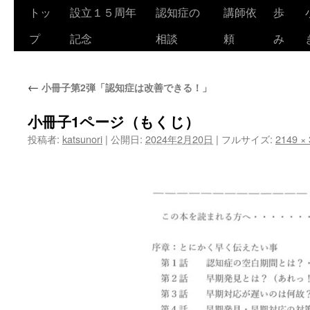
トッ
設立１５周年
認知症の
講師依
歩
コ
プ
記念
相談
頼
み
ン
テ
←
小冊子第2弾「認知症は改善できる！」
ン
ツ
小冊子1ページ（もくじ）
投稿者:
katsunori
|
公開日:
2024年2月20日
|
フルサイズ:
2149 ×
へ
ス
キ
ッ
プ