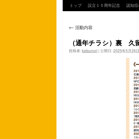
トップ
設立１５周年記念
認知症
コ
ン
←
活動内容
テ
（通年チラシ）裏 久
ン
投稿者:
katsunori
|
公開日:
2025年5月26
ツ
へ
ス
キ
ッ
プ