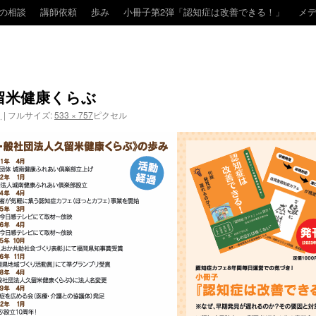
の相談
講師依頼
歩み
小冊子第2弾「認知症は改善できる！」
メ
留米健康くらぶ
日
|
フルサイズ:
533 × 757
ピクセル