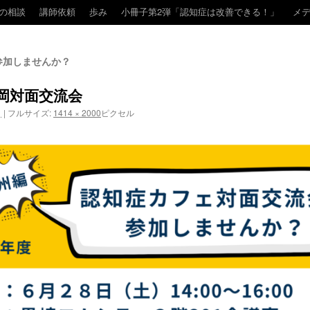
の相談
講師依頼
歩み
小冊子第2弾「認知症は改善できる！」
メ
参加しませんか？
福岡対面交流会
日
|
フルサイズ:
1414 × 2000
ピクセル