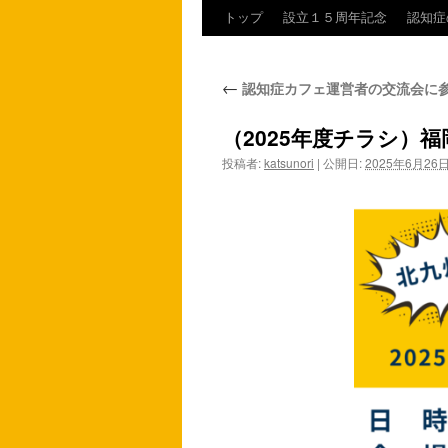
トップ
設立１５周年記念
認知症
コ
ン
←
認知症カフェ運営者の交流会に
テ
（2025年度チラシ）
ン
投稿者:
katsunori
|
公開日:
2025年6月26
ツ
へ
ス
キ
ッ
プ