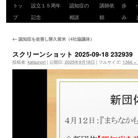
トッ
設立１５周年
認知症の
講師依
歩
コ
プ
記念
相談
頼
み
ン
テ
←
認知症を改善し隊久留米（4社協議体）
ン
ツ
スクリーンショット 2025-09-18 232939
投稿者:
katsunori
|
公開日:
2025年9月18日
|
フルサイズ:
1366 ×
へ
ス
キ
ッ
プ