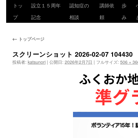
トッ
設立１５周年
認知症の
講師依
歩
コ
プ
記念
相談
頼
み
ン
テ
←
トップページ
ン
ツ
スクリーンショット 2026-02-07 104430
投稿者:
katsunori
|
公開日:
2026年2月7日
|
フルサイズ:
506 × 36
へ
ス
キ
ッ
プ