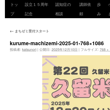
トッ
設立１５周年
認知症の
講師依
歩
コ
プ
記念
相談
頼
み
ン
テ
←
まちゼミ受付スタート
ン
ツ
kurume-machizemi-2025-01-768×1086
投稿者:
katsunori
|
公開日:
2025年12月10日
|
フルサイズ:
768 ×
へ
ス
キ
ッ
プ