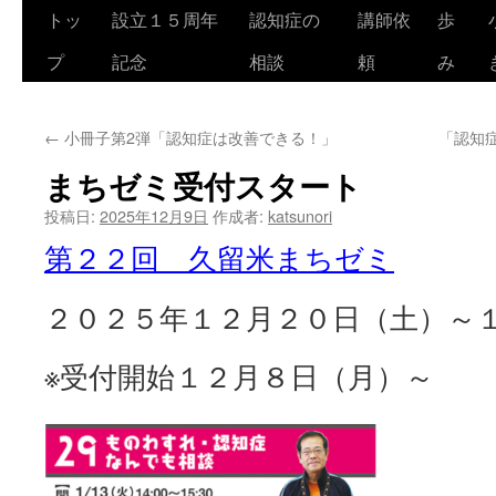
トッ
設立１５周年
認知症の
講師依
歩
コ
プ
記念
相談
頼
み
ン
テ
←
小冊子第2弾「認知症は改善できる！」
「認知
ン
まちゼミ受付スタート
ツ
投稿日:
2025年12月9日
作成者:
katsunori
へ
第２２回 久留米まちゼミ
ス
２０２５年１２月２０日（土）～
キ
ッ
※受付開始１２月８日（月）～
プ