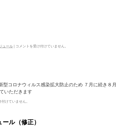
ジュール
|
９
コメントを受け付けていません。
月
ス
ケ
ジ
ュ
ー
ル
※新型コロナウィルス感染拡大防止のため ７月に続き８月
は
ていただきます
け付けていません。
ュール（修正）