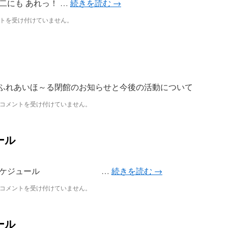
二にも あれっ！ …
続きを読む
→
こ
う！
トを受け付けていません。
セ
ミ
ナ
ー
は
※ふれあいほ～る閉館のお知らせと今後の活動について
３
コメントを受け付けていません。
月
ス
ケ
ール
ジ
ュ
ー
ル
）２月スケジュール …
続きを読む
→
は
令
コメントを受け付けていません。
和
５
年
ール
２