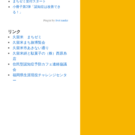
まちゼミ受付スタート
小冊子第2弾「認知症は改善でき
る！」
Plugin by
Svet nauke
リンク
久留米 まちゼミ
久留米まち旅博覧会
久留米市あきない通り
久留米絣と駄菓子の（株）西原糸
店
住民型認知症予防カフェ連絡協議
会
福岡県生涯現役チャレンジセンタ
ー