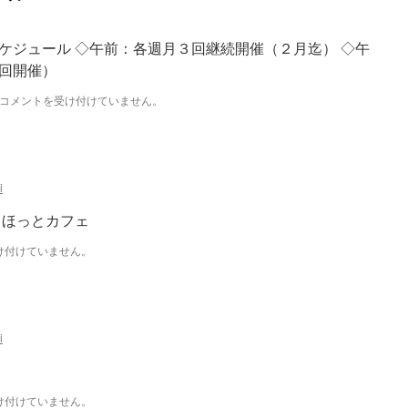
月
ス
ケ
ケジュール ◇午前：各週月３回継続開催（２月迄） ◇午
ジ
１回開催）
ュ
ー
令
コメントを受け付けていません。
ル
和
は
５
年
１
月
i
ス
ケ
 ほっとカフェ
ジ
ュ
け付けていません。
ー
ル
は
i
け付けていません。