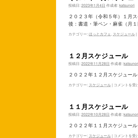
投稿日:
2023年1月4日
作成者:
katsunori
２０２３年（令和５年）１月ス
後：書道・筆ペン・麻雀（月
カテゴリー:
ほっとカフェ
,
スケジュール
|
１２月スケジュール
投稿日:
2022年11月28日
作成者:
katsunor
２０２２年１２月スケジュール
カテゴリー:
スケジュール
|
１
コメントを受
２
月
ス
１１月スケジュール
ケ
ジ
投稿日:
2022年10月28日
作成者:
katsunor
ュ
ー
２０２２年１１月スケジュール
ル
は
カテゴリー:
スケジュール
|
１
コメントを受