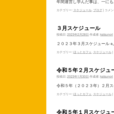
年間運営し学んだ事は、一にも
カテゴリー:
スケジュール
,
ブログ
|
ブ
コメン
ロ
グ
第
３月スケジュール
１
話
投稿日:
2023年2月28日
作成者:
katsunori
は
２０２３年３月スケジュール 
カテゴリー:
ほっとカフェ
,
スケジュール
|
令和５年２月スケジュ
投稿日:
2023年1月30日
作成者:
katsunori
令和５年（２０２３年
カテゴリー:
ほっとカフェ
,
スケジュール
|
令和５年１月スケジュ