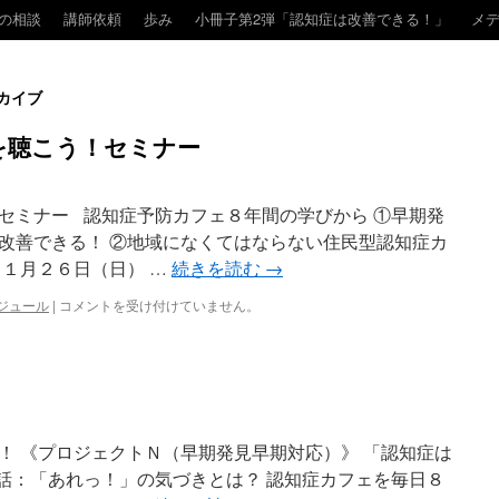
の相談
講師依頼
歩み
小冊子第2弾「認知症は改善できる！」
メ
カイブ
を聴こう！セミナー
セミナー 認知症予防カフェ８年間の学びから ①早期発
改善できる！ ②地域になくてはならない住民型認知症カ
１１月２６日（日） …
続きを読む
→
ジュール
|
認
コメントを受け付けていません。
知
症
当
事
者
の
「声」
！ 《プロジェクトＮ（早期発見早期対応）》 「認知症は
を
話：「あれっ！」の気づきとは？ 認知症カフェを毎日８
聴