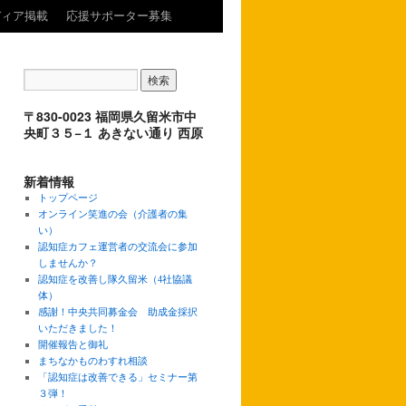
ディア掲載
応援サポーター募集
〒830-0023 福岡県久留米市中
央町３５−１ あきない通り 西原
新着情報
トップページ
オンライン笑進の会（介護者の集
い）
認知症カフェ運営者の交流会に参加
しませんか？
認知症を改善し隊久留米（4社協議
体）
感謝！中央共同募金会 助成金採択
いただきました！
開催報告と御礼
まちなかものわすれ相談
「認知症は改善できる」セミナー第
３弾！