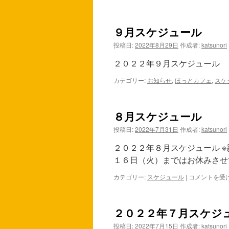
１
月
ス
９月スケジュール
ケ
ジ
投稿日:
2022年8月29日
作成者:
katsunori
ュ
ー
２０２２年９月スケジュール
ル
は
カテゴリー:
お知らせ
,
ほっとカフェ
,
スケ
８月スケジュール
投稿日:
2022年7月31日
作成者:
katsunori
２０２２年８月スケジュール 
１６日（火）まではお休みさせ
カテゴリー:
スケジュール
|
８
コメントを受
月
ス
ケ
２０２２年７月スケジ
ジ
ュ
投稿日:
2022年7月15日
作成者:
katsunori