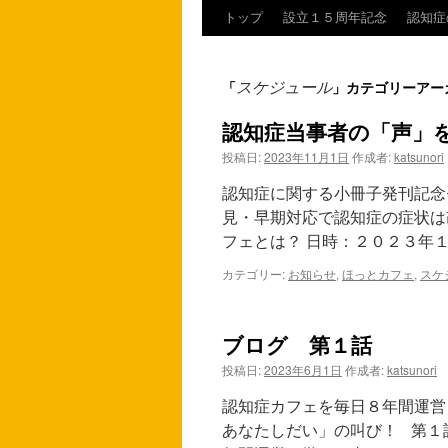
トップ
設立１５周年記念
認知症
コ
ン
スケジュール
「
」カテゴリーアー
テ
認知症当事者の「声」
ン
投稿日:
2023年11月1日
作成者:
katsunori
ツ
認知症に関する小冊子発刊記念
へ
見・早期対応で認知症の症状は
フェとは？ 日時：２０２３年
ス
カテゴリー:
お知らせ
,
ほっとカフェ
,
スケ
キ
ッ
ブログ 第１話
プ
投稿日:
2023年6月1日
作成者:
katsunori
認知症カフェを毎日８年間運営
あなたしだい」の叫び！ 第１