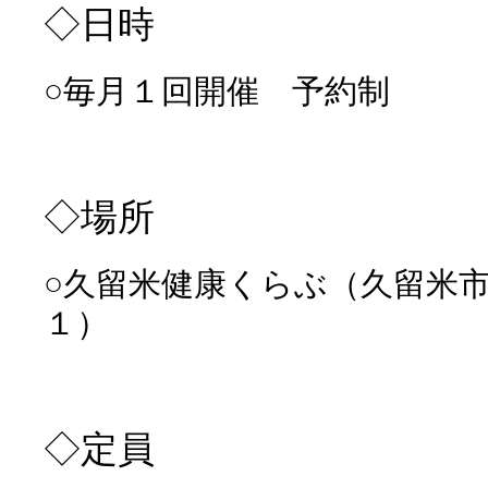
◇日時
○毎月１回開催 予約制
◇場所
○久留米健康くらぶ（久留米
１）
◇定員