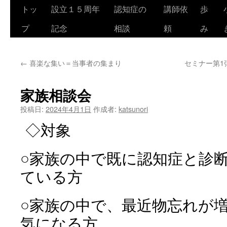
トッ
設立１５周年
認知症の
講師依
歩
コ
プ
記念
相談
頼
み
ン
テ
←
喜楽な集い＝当事者の集まり
セミナー第1
ン
ツ
家族相談会
へ
投稿日:
2024年4月1日
作成者:
katsunori
ス
◇対象
キ
○家族の中で既に認知症と診
ッ
ている方
プ
○家族の中で、最近物忘れが
気になる方