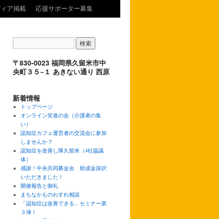
ディア掲載
応援サポーター募集
〒830-0023 福岡県久留米市中
央町３５−１ あきない通り 西原
新着情報
トップページ
オンライン笑進の会（介護者の集
い）
認知症カフェ運営者の交流会に参加
しませんか？
認知症を改善し隊久留米（4社協議
体）
感謝！中央共同募金会 助成金採択
いただきました！
開催報告と御礼
まちなかものわすれ相談
「認知症は改善できる」セミナー第
３弾！