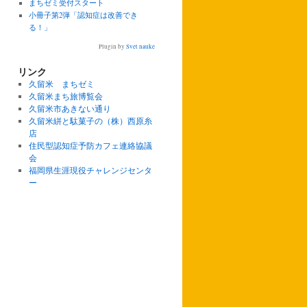
まちゼミ受付スタート
小冊子第2弾「認知症は改善でき
る！」
Plugin by
Svet nauke
リンク
久留米 まちゼミ
久留米まち旅博覧会
久留米市あきない通り
久留米絣と駄菓子の（株）西原糸
店
住民型認知症予防カフェ連絡協議
会
福岡県生涯現役チャレンジセンタ
ー