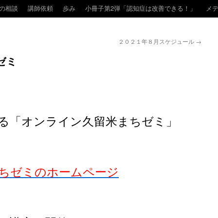
の相談
講師依頼
歩み
小冊子第2弾「認知症は改善できる！」
メ
２０２１年８月スケジュール
→
ゼミ
る「オンライン久留米まちゼミ」
ちゼミのホームページ