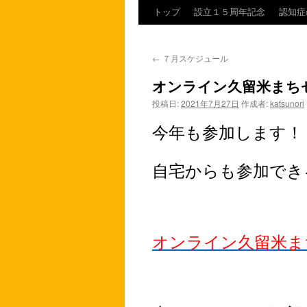
トップ
設立１５周年記念
認知症
コ
ン
←
７月スケジュール
テ
オンライン久留米まち
ン
投稿日:
2021年7月27日
作成者:
katsunori
ツ
今年も参加します！
へ
自宅からも参加でき
ス
キ
ッ
オンライン久留米ま
プ