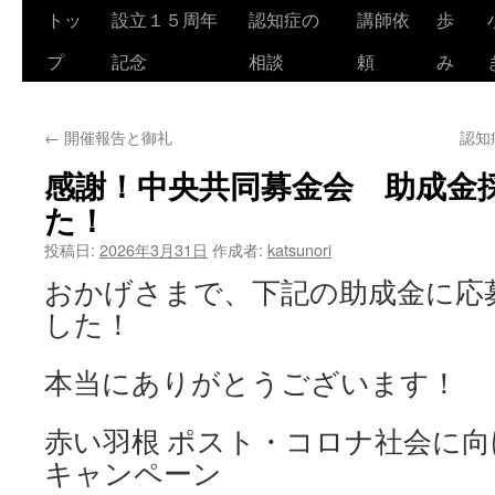
トッ
設立１５周年
認知症の
講師依
歩
コ
プ
記念
相談
頼
み
ン
テ
←
開催報告と御礼
認知
ン
感謝！中央共同募金会 助成金
ツ
た！
へ
投稿日:
2026年3月31日
作成者:
katsunori
ス
おかげさまで、下記の助成金に応
キ
した！
ッ
本当にありがとうございます！
プ
赤い羽根 ポスト・コロナ社会に
キャンペーン