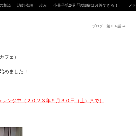
の相談
講師依頼
歩み
小冊子第2弾「認知症は改善できる！」
メ
ブログ 第６４話
→
カフェ）
始めました！！
ャレンジ中（２０２３年９月３０日（土）まで）