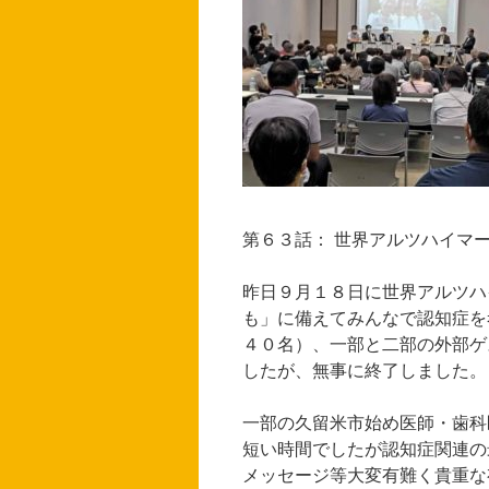
第６３話： 世界アルツハイマ
昨日９月１８日に世界アルツハ
も」に備えてみんなで認知症を
４０名）、一部と二部の外部ゲ
したが、無事に終了しました。
一部の久留米市始め医師・歯科
短い時間でしたが認知症関連の
メッセージ等大変有難く貴重な