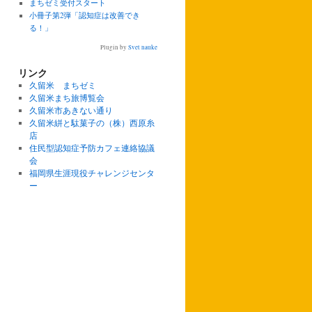
まちゼミ受付スタート
小冊子第2弾「認知症は改善でき
る！」
Plugin by
Svet nauke
リンク
久留米 まちゼミ
久留米まち旅博覧会
久留米市あきない通り
久留米絣と駄菓子の（株）西原糸
店
住民型認知症予防カフェ連絡協議
会
福岡県生涯現役チャレンジセンタ
ー