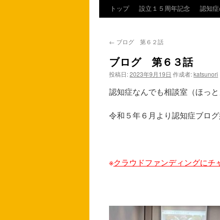
トップ
設立１５周年記念
認知症
コ
ン
←
ブログ 第６２話
テ
ブログ 第６３話
ン
投稿日:
2023年9月19日
作成者:
katsunori
ツ
認知症なんでも相談室（ほっと
へ
令和５年６月より認知症ブログ
ス
キ
ッ
※
クラウドファンディングにチ
プ