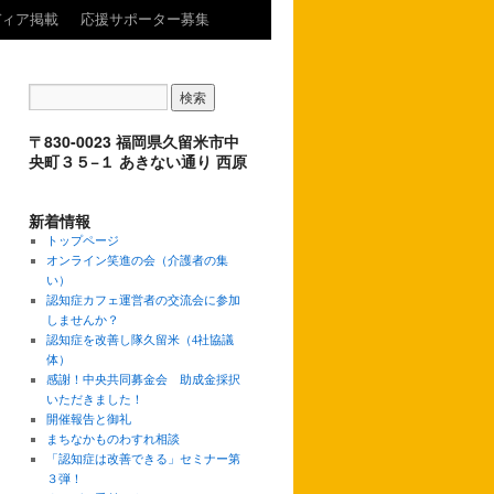
ディア掲載
応援サポーター募集
〒830-0023 福岡県久留米市中
央町３５−１ あきない通り 西原
新着情報
トップページ
オンライン笑進の会（介護者の集
い）
認知症カフェ運営者の交流会に参加
しませんか？
認知症を改善し隊久留米（4社協議
体）
感謝！中央共同募金会 助成金採択
いただきました！
開催報告と御礼
まちなかものわすれ相談
「認知症は改善できる」セミナー第
３弾！