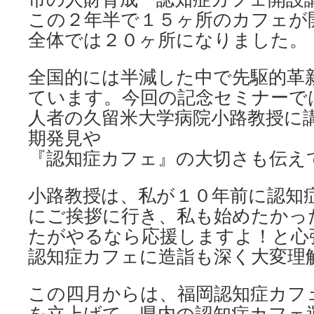
この２年半で１５ヶ所のカフェが
全体では２０ヶ所になりました。
全国的には半減した中で先駆的革
ています。今回の記念セミナーで
人者の久留米大学病院小路教授に
期発見や 
『認知症カフェ』の大切さも伝え
小路教授は、私が１０年前に認知
にご挨拶に行き、私も始めたかっ
たがやるなら応援しますよ！と心
認知症カフェに造詣も深く大変理
この四月からは、福岡認知症カフ
を立上げて、県内の認知症カフェ