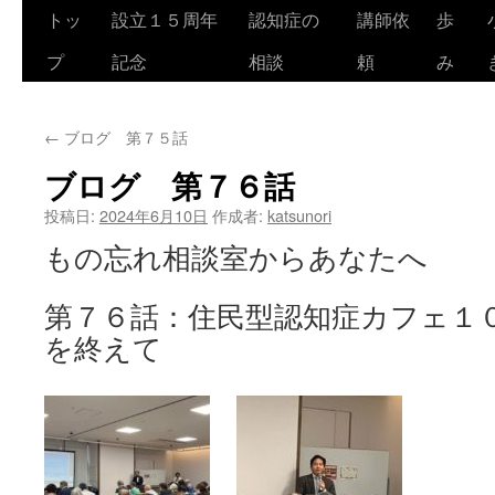
トッ
設立１５周年
認知症の
講師依
歩
コ
プ
記念
相談
頼
み
ン
テ
←
ブログ 第７５話
ン
ブログ 第７６話
ツ
投稿日:
2024年6月10日
作成者:
katsunori
へ
もの忘れ相談室からあなたへ
ス
第７６話：住民型認知症カフェ１
キ
を終えて
ッ
プ