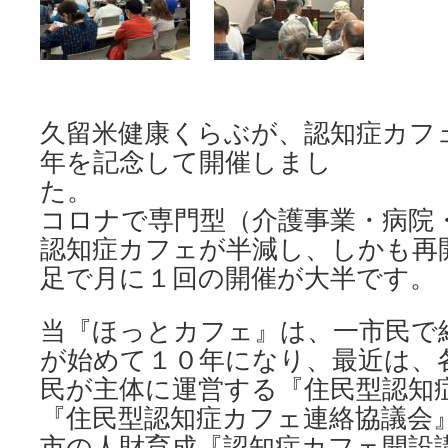
久留米健康くらぶが、認知症カフ
年を記念して開催しまし
た
コロナで専門型（介護事業・病院
認知症カフェが半減し、しかも再
足で月に１回の開催が大半です。
当『ほっとカフェ』は、一市民で
が始めて１０年になり、最近は、
民が主体に運営する『住民型認知
『住民型認知症カフェ連絡協議会
市の人財育成『認知症カフェ開設