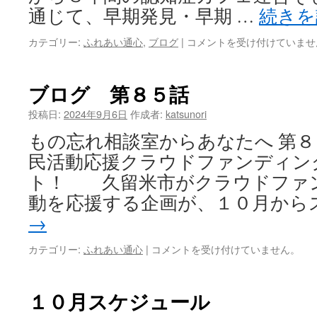
開
通じて、早期発見・早期 …
続き
催！
は
カテゴリー:
ふれあい通心
,
ブログ
|
ブ
コメントを受け付けていませ
ロ
グ
第
ブログ 第８５話
８
６
投稿日:
2024年9月6日
作成者:
katsunori
話
もの忘れ相談室からあなたへ 第
は
民活動応援クラウドファンディン
ト！ 久留米市がクラウドファ
動を応援する企画が、１０月から
→
カテゴリー:
ふれあい通心
|
ブ
コメントを受け付けていません。
ロ
グ
第
１０月スケジュール
８