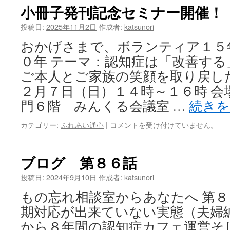
イ
小冊子発刊記念セミナー開催！
ン
笑
投稿日:
2025年11月2日
作成者:
katsunori
進
おかげさまで、ボランティア１５
の
会
０年 テーマ：認知症は「改善する
（介
ご本人とご家族の笑顔を取り戻し
護
者
２月７日（日）１４時～１６時 会
の
門６階 みんくる会議室 …
続き
集
い）
カテゴリー:
ふれあい通心
|
小
コメントを受け付けていません。
は
冊
子
発
ブログ 第８６話
刊
記
投稿日:
2024年9月10日
作成者:
katsunori
念
もの忘れ相談室からあなたへ 第
セ
ミ
期対応が出来ていない実態（夫
ナ
から８年間の認知症カフェ運営そ
ー