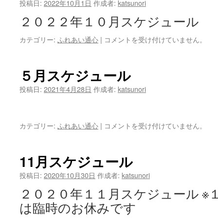
５
投稿日:
2022年10月1日
作成者:
katsunori
話
２０２２年１０月スケジュール
は
カテゴリー:
ふれあい通心
|
１
コメントを受け付けていません。
０
月
ス
５月スケジュール
ケ
ジ
投稿日:
2021年4月28日
作成者:
katsunori
ュ
ー
ル
カテゴリー:
ふれあい通心
|
５
コメントを受け付けていません。
は
月
ス
ケ
11月スケジュール
ジ
ュ
投稿日:
2020年10月30日
作成者:
katsunori
ー
２０２０年１１月スケジュール ※
ル
は
は臨時のお休みです