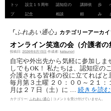
トッ
設立１５周年
認知症の
講師依
歩
コ
プ
記念
相談
頼
み
ン
テ
ふれあい通心
「
」カテゴリーアーカイ
ン
オンライン笑進の会（介護者の
ツ
投稿日:
2026年6月15日
作成者:
katsunori
へ
自宅や外出先から気軽に参加しませ
ス
しでもOK！ 私たちは、認知症の
キ
介護される皆様の役に立てればと
ッ
毎月第３土曜 ２０：００～２１：１
月は２７日（土）に …
続きを読
プ
カテゴリー:
ふれあい通心
|
オ
コメントを受け付けていません。
ン
ラ