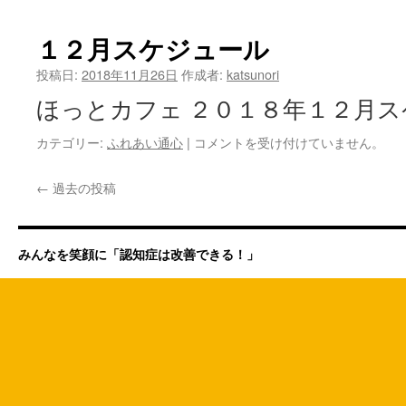
年
始
１２月スケジュール
の
お
投稿日:
2018年11月26日
作成者:
katsunori
知
ほっとカフェ ２０１８年１２月
ら
せ
カテゴリー:
ふれあい通心
|
１
コメントを受け付けていません。
は
２
月
←
過去の投稿
ス
ケ
ジ
ュ
みんなを笑顔に「認知症は改善できる！」
ー
ル
は