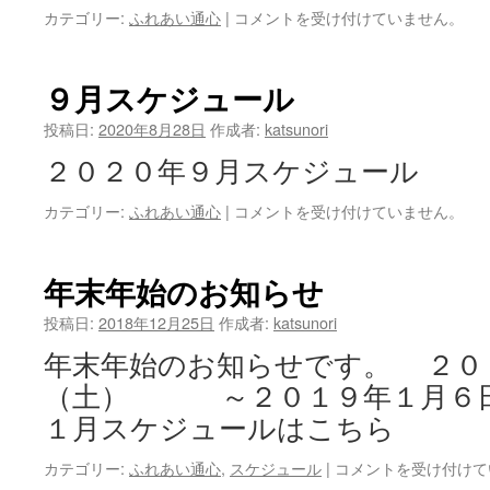
カテゴリー:
ふれあい通心
|
11
コメントを受け付けていません。
月
ス
ケ
９月スケジュール
ジ
ュ
投稿日:
2020年8月28日
作成者:
katsunori
ー
２０２０年９月スケジュール
ル
は
カテゴリー:
ふれあい通心
|
９
コメントを受け付けていません。
月
ス
ケ
年末年始のお知らせ
ジ
ュ
投稿日:
2018年12月25日
作成者:
katsunori
ー
年末年始のお知らせです。 ２０
ル
は
（土） ～２０１９年１月６日
１月スケジュールはこちら
カテゴリー:
ふれあい通心
,
スケジュール
|
年
コメントを受け付けて
末